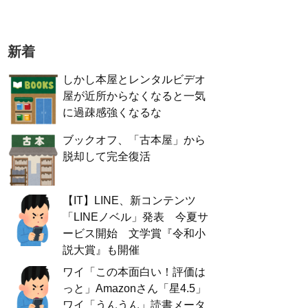
新着
しかし本屋とレンタルビデオ
屋が近所からなくなると一気
に過疎感強くなるな
ブックオフ、「古本屋」から
脱却して完全復活
【IT】LINE、新コンテンツ
「LINEノベル」発表 今夏サ
ービス開始 文学賞『令和小
説大賞』も開催
ワイ「この本面白い！評価は
っと」Amazonさん「星4.5」
ワイ「うんうん」読書メータ