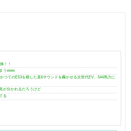
転換！！
うwww
表。かつてのE53を模した直6サウンドを轟かせる次世代EV、544馬力に
見が分かれるだろうけど
てる