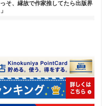
くっそ、縁故で作家推してたら出版界
…」