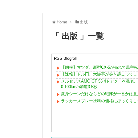
Home
出版
「 出版 」一覧
RSS Blogroll
【朗報】マツダ、新型CX-5が売れて黒字
【速報】ドル円、大惨事が巻き起こってしま
メルセデスAMG GT 53 4ドアクーペ発
0-100km/h加速3.5秒
変身シーンだけならどの戦隊が一番かは意
ラッカースプレー塗料の価格にびっくりし