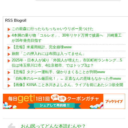
RSS Blogroll
この前森に行ったらちっちゃいウリボー見つけた
4本脚の乗り物「コルレオ」、30年リヤド万博で披露へ 川崎重工
が35年発売目指す
【悲報】米雇用統計、完全崩壊www
旅館「この押入れには布団は入ってません」
2025年・日本人が減り「外国人が増えた」市区町村ランキング…5
位は埼玉県川口市、4位京都市、ではトップ3は？
【悲報】タクシー運転手、儲かりまくることが判明www
「自転車のルール厳罰化！」← 正直なんの意味もなかった件www
【画像】KIINA.こと氷川きよしさん、ライブを前にあたシコ欲全開
www
おんj民ってどんな本読むんや？