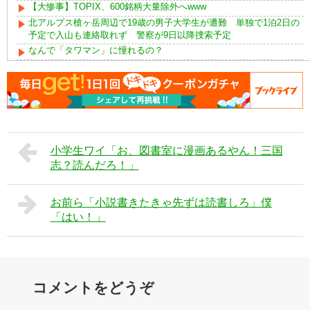
【大惨事】TOPIX、600銘柄大量除外へwww
北アルプス槍ヶ岳周辺で19歳の男子大学生が遭難 単独で1泊2日の
予定で入山も連絡取れず 警察が9日以降捜索予定
なんで「タワマン」に憧れるの？
小学生ワイ「お、図書室に漫画あるやん！三国
志？読んだろ！」
お前ら「小説書きたきゃ先ずは読書しろ」僕
「はい！」
コメントをどうぞ