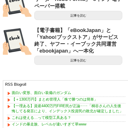
ペーパー搭載
記事を読む
【電子書籍】「eBookJapan」と
「Yahoo!ブックストア」がサービス
終了、ヤフー・イーブック共同運営
「ebookjapan」へ一本化
記事を読む
RSS Blogroll
面白い変形、面白い装備のガンダム
【＋1300万円】まとめ管理人「株で勝つのは簡単」
【一理ある】資産4400万円FIRE民が正論‥‥「桐谷さんの人生後
悔してる発言により、インデックス投資民の敗北が確定しました」
これは使える…って模型工具ある？
インドの暴走族、レベルが違いすぎて草www