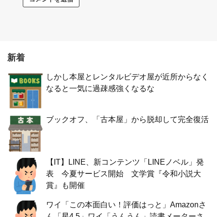
新着
しかし本屋とレンタルビデオ屋が近所からなく
なると一気に過疎感強くなるな
ブックオフ、「古本屋」から脱却して完全復活
【IT】LINE、新コンテンツ「LINEノベル」発
表 今夏サービス開始 文学賞『令和小説大
賞』も開催
ワイ「この本面白い！評価はっと」Amazonさ
ん「星4.5」ワイ「うんうん」読書メーターさ