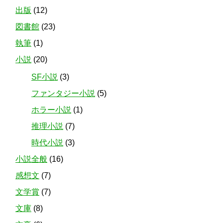
出版
(12)
図書館
(23)
執筆
(1)
小説
(20)
SF小説
(3)
ファンタジー小説
(5)
ホラー小説
(1)
推理小説
(7)
時代小説
(3)
小説全般
(16)
感想文
(7)
文学賞
(7)
文庫
(8)