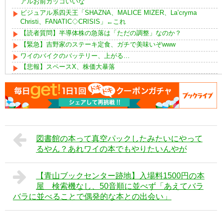
アルお前カッコいいな
ビジュアル系四天王「SHAZNA、MALICE MIZER、La’cryma
Christi、FANATIC◇CRISIS」←これ
【読者質問】半導体株の急落は「ただの調整」なのか？
【緊急】吉野家のステーキ定食、ガチで美味いぞwww
ワイのバイクのバッテリー、上がる…
【悲報】スペースX、株価大暴落
図書館の本って真空パックしたみたいにやって
るやん？あれワイの本でもやりたいんやが
【青山ブックセンター跡地】入場料1500円の本
屋 検索機なし、50音順に並べず「あえてバラ
バラに並べることで偶発的な本との出会い」