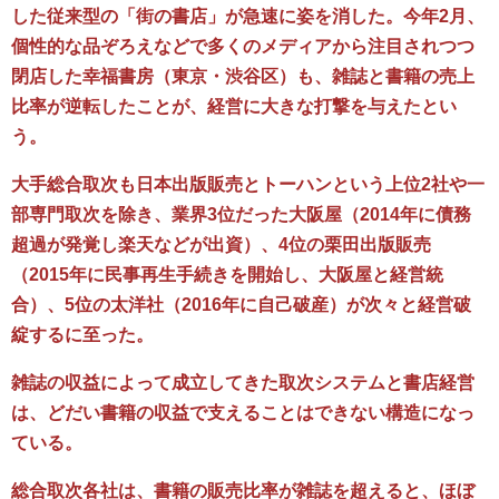
した従来型の「街の書店」が急速に姿を消した。今年2月、
個性的な品ぞろえなどで多くのメディアから注目されつつ
閉店した幸福書房（東京・渋谷区）も、雑誌と書籍の売上
比率が逆転したことが、経営に大きな打撃を与えたとい
う。
大手総合取次も日本出版販売とトーハンという上位2社や一
部専門取次を除き、業界3位だった大阪屋（2014年に債務
超過が発覚し楽天などが出資）、4位の栗田出版販売
（2015年に民事再生手続きを開始し、大阪屋と経営統
合）、5位の太洋社（2016年に自己破産）が次々と経営破
綻するに至った。
雑誌の収益によって成立してきた取次システムと書店経営
は、どだい書籍の収益で支えることはできない構造になっ
ている。
総合取次各社は、書籍の販売比率が雑誌を超えると、ほぼ