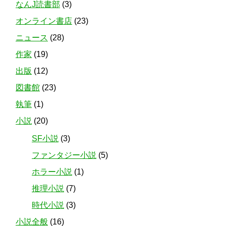
なんJ読書部
(3)
オンライン書店
(23)
ニュース
(28)
作家
(19)
出版
(12)
図書館
(23)
執筆
(1)
小説
(20)
SF小説
(3)
ファンタジー小説
(5)
ホラー小説
(1)
推理小説
(7)
時代小説
(3)
小説全般
(16)