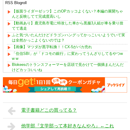
RSS Blogroll
【仮面ライダーゼッツ】このOPカッコよくない？本編の展開ちゃ
んと反映してて完成度高いし
【動画あり】鹿児島市電に特攻した車から黒服3人組が車を乗り捨
てて逃走
ふと気づいたんだけどドラゴンハングってかっこいいようでいて実
は全然かっこよくないのでは？
【画像】マツダが黒字転換！！CX-5がバカ売れ
「住信SBI」が「ドコモの銀行」に変わってうんざりしてるやつw
w w
Blokeesのトランスフォーマーを店頭で見かけて一個摘まんだんだ
けどカッコいいね
熊さん、人間が勝手に山壊した結果殺されてしまう…これ半分虐殺
だろ
プラモの出来がいいズゴック
電子書籍どこの買ってる？
他学部『文学部って本好きなんやろ』←これ